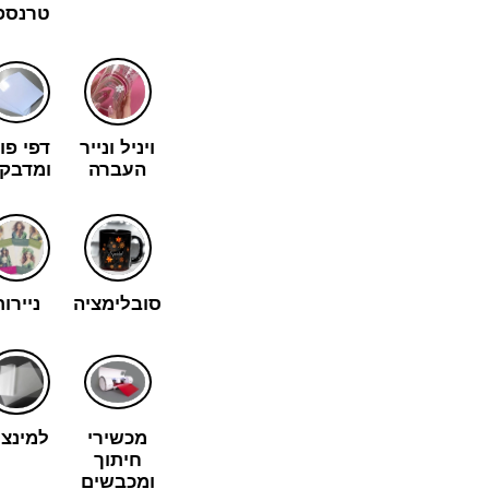
טרנספ
ויניל ונייר
דפי פו
העברה
ומדבקו
סובלימציה
ניירו
מכשירי
למינצי
חיתוך
ומכבשים