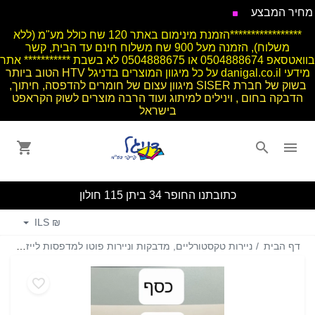
על מחיר המבצע
*****************הזמנת מינימום באתר 120 שח כולל מע"מ (ללא
משלוח), הזמנה מעל 900 שח משלוח חינם עד הבית, קשר
בוואטסאפ 0504888674 או 0504888675 לא בשבת *********** אתר
מידעי danigal.co.il על כל מיגוון המוצרים בדניגל
HTV הטוב ביותר
בשוק של חברת SISER מיגוון עצום של חומרים להדפסה, חיתוך,
הדבקה בחום , וינילים למיתוג ועוד הרבה מוצרים לשוק הקראפט
בישראל
כתובתנו החופר 34 ביתן 115 חולון
₪ ILS
דף הבית
ניירות טקסטורליים, מדבקות וניירות פוטו למדפסות לייזר, נייר ממוחזר, נייר מטאלי