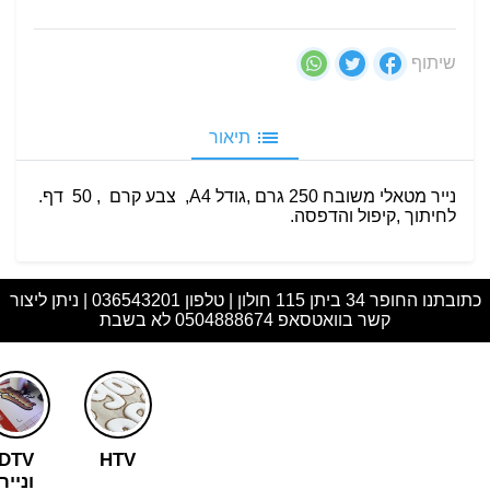
שיתוף
תיאור
נייר מטאלי משובח 250 גרם ,גודל A4, צבע קרם , 50 דף.
לחיתוך ,קיפול והדפסה.
כתובתנו החופר 34 ביתן 115 חולון | טלפון 036543201 | ניתן ליצור
קשר בוואטסאפ 0504888674 לא בשבת
DTV
HTV
ונייר